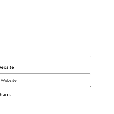
ebsite
hern.