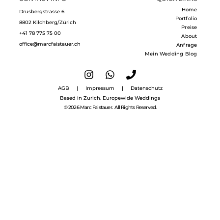
Home
Drusbergstrasse 6
Portfolio
8802 Kilchberg/Zürich
Preise
+41 78 775 75 00
About
office@marcfaistauer.ch
Anfrage
Mein Wedding Blog
AGB
|
Impressum
|
Datenschutz
Based in Zurich. Europewide Weddings
© 2026 Marc Faistauer. All Rights Reserved.