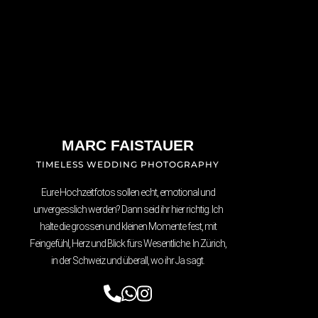
MARC FAISTAUER
TIMELESS WEDDING PHOTOGRAPHY
Eure Hochzeitfotos sollen echt, emotional und
unvergesslich werden? Dann seid ihr hier richtig. Ich
halte die grossen und kleinen Momente fest, mit
Feingefühl, Herz und Blick fürs Wesentliche. In Zürich,
in der Schweiz und überall, wo ihr Ja sagt.